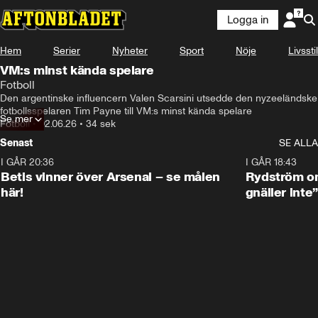
Logga in
Hem
Serier
Nyheter
Sport
Nöje
Livsstil
VM:s minst kända spelare
Fotboll
Den argentinske influencern Valen Scarsini utsedde den nyzeeländske 
fotbollsspelaren Tim Payne till VM:s minst kända spelare
Se mer
Fotboll
•
02.06.26
•
34 sek
Senast
SE ALLA
I GÅR 20:36
1:30
I GÅR 18:43
Betis vinner över Arsenal – se målen
Rydström om
här!
gnäller inte”