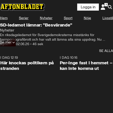
Logga in
Hem
Serier
Nyheter
Sport
Nöje
Livsstil
SD-ledamot lämnar: ”Besvärande”
Nyheter
En riksdagsledamot för Sverigedemokraterna misstänks för 
barnpornografibrott och har valt att lämna alla sina uppdrag. Nu 
Se mer
kommenterar SD:s gruppledare Linda Lindberg händelsen.
Nyheter
•
02.06.26
•
46 sek
SE ALLA
I DAG 12:19
0:45
I DAG 10:16
Här knockas politikern på
Per-Inge fast i hemmet –
stranden
kan inte komma ut