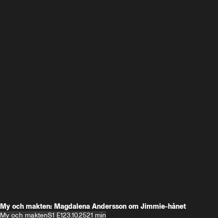
My och makten: Magdalena Andersson om Jimmie-hånet
My och makten
S1 E1
23.10.25
21 min