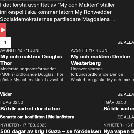
I det första avsnittet av ”My och Makten” ställer 
inrikespolitiska kommentatorn My Rohwedder 
Socialdemokraternas partiledare Magdalena 
Andersson till svars.
1
SE ALLA
AVSNITT 12
•
11 JUNI
26:27
AVSNITT 11
•
4 JUNI
2
My och makten: Douglas
My och makten: Denice
Thor
Westerberg
Moderata ungdomsförbundet 
Ungsvenskarnas 
(MUF:s) ordförande Douglas Thor 
förbundsordförande Denice 
gästar My och makten. I avsnittet 
Westerberg gästar My och makten.
diskuteras tonårsutvisningarna och 
avsnittet diskuteras migrationsfrå
hur Moderaterna ska locka väljare till 
och hur SD ska locka kvinnliga 
Väder
SE ALLA
valet i höst. 
väljare. 
I DAG 02:30
1:06
I GÅR 02:30
Så blir vädret där du bor
Så blir vädr
Senaste om konflikten i Mellanöstern
SE ALLA
NYHETER
•
17 FEB. 2025
0:45
NYHETER
•
16 F
500 dagar av krig i Gaza – se förödelsen
Nya vapen ti