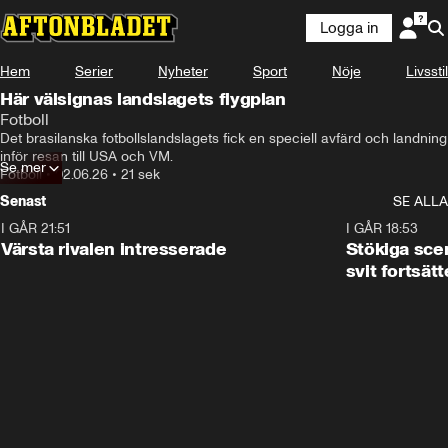
Logga in
Hem
Serier
Nyheter
Sport
Nöje
Livsstil
Här välsignas landslagets flygplan
Fotboll
Det brasilanska fotbollslandslagets fick en speciell avfärd och landning 
inför resan till USA och VM.
Se mer
Fotboll
•
02.06.26
•
21 sek
Senast
SE ALLA
I GÅR 21:51
0:31
I GÅR 18:53
Värsta rivalen intresserade
Stökiga sce
svit fortsätt