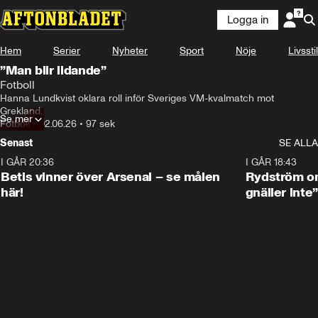
Logga in
Hem
Serier
Nyheter
Sport
Nöje
Livsstil
”Man blir lidande”
Fotboll
Hanna Lundkvist oklara roll inför Sveriges VM-kvalmatch mot 
Grekland.
Se mer
Fotboll
•
02.06.26
•
97 sek
Senast
SE ALLA
I GÅR 20:36
1:30
I GÅR 18:43
Betis vinner över Arsenal – se målen
Rydström om
här!
gnäller inte”