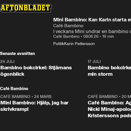
Mini Bambino: Kan Karin starta et
Café Bambino
I veckans Mini undrar en bambino om
Café Bambino
•
09.06.26
•
19 min
Politik
Karin Pettersson
Senaste avsnitten
24 JULI
49:15
17 JULI
Bambino bokcirkel: Stjärnans
Bambino bokcirke
ögonblick
min storm
Café Bambino
CAFÉ BAMBINO
•
24 MARS
15:04
CAFÉ BAMBINO
•
20 
Mini Bambino: Hjälp, jag har
Café Bambino: A
skrivkramp!
Nicki Minaj-apolog
Kristerssons pod