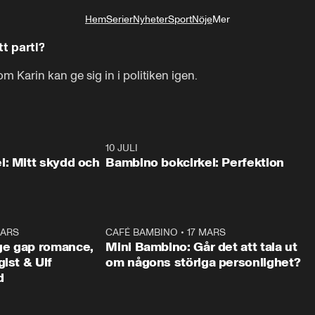
Hem
Serier
Nyheter
Sport
Nöje
Mer
Livsstil
t parti?
 Karin kan ge sig in i politiken igen.
50:47
10 JULI
39:2
l: Mitt skydd och
Bambino bokcirkel: Perfektion
MARS
59:38
CAFÉ BAMBINO
•
17 MARS
13:5
ge gap romance,
Mini Bambino: Går det att tala ut
ist & Ulf
om någons störiga personlighet?
d