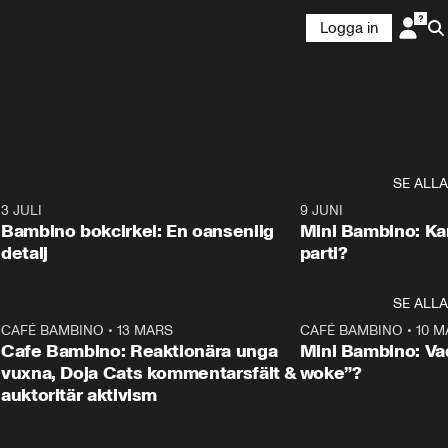
Logga in
SE ALLA
8
3 JULI
41:41
9 JUNI
Bambino bokcirkel: En oansenlig
Mini Bambino: Kan
detalj
parti?
SE ALLA
7
CAFÉ BAMBINO
•
13 MARS
55:42
CAFÉ BAMBINO
•
10 M
Cafe Bambino: Reaktionära unga
Mini Bambino: Va
vuxna, Doja Cats kommentarsfält &
woke”?
auktoritär aktivism