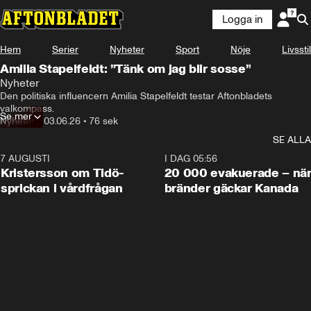
Logga in
Hem
Serier
Nyheter
Sport
Nöje
Livsstil
Amilia Stapelfeldt: ”Tänk om jag blir sosse”
Nyheter
Den politiska influencern Amilia Stapelfeldt testar Aftonbladets 
valkompass.
Se mer
Nyheter
•
03.06.26
•
76 sek
SE ALLA
7 AUGUSTI
0:42
I DAG 05:56
Kristersson om Tidö-
20 000 evakuerade – nä
sprickan i vårdfrågan
bränder gäckar Kanada