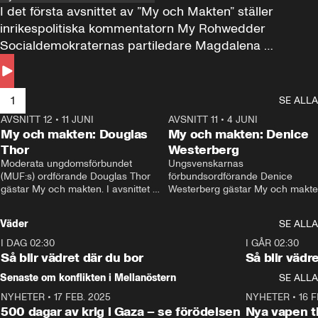
I det första avsnittet av ”My och Makten” ställer 
inrikespolitiska kommentatorn My Rohwedder 
Socialdemokraternas partiledare Magdalena 
Andersson till svars.
1
SE ALLA
AVSNITT 12
•
11 JUNI
26:27
AVSNITT 11
•
4 JUNI
2
My och makten: Douglas
My och makten: Denice
Thor
Westerberg
Moderata ungdomsförbundet 
Ungsvenskarnas 
(MUF:s) ordförande Douglas Thor 
förbundsordförande Denice 
gästar My och makten. I avsnittet 
Westerberg gästar My och makten.
diskuteras tonårsutvisningarna och 
avsnittet diskuteras migrationsfrå
hur Moderaterna ska locka väljare till 
och hur SD ska locka kvinnliga 
Väder
SE ALLA
valet i höst. 
väljare. 
I DAG 02:30
1:06
I GÅR 02:30
Så blir vädret där du bor
Så blir vädr
Senaste om konflikten i Mellanöstern
SE ALLA
NYHETER
•
17 FEB. 2025
0:45
NYHETER
•
16 F
500 dagar av krig i Gaza – se förödelsen
Nya vapen ti