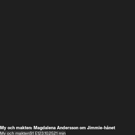
My och makten: Magdalena Andersson om Jimmie-hånet
My och makten
S1 E1
23.10.25
21 min