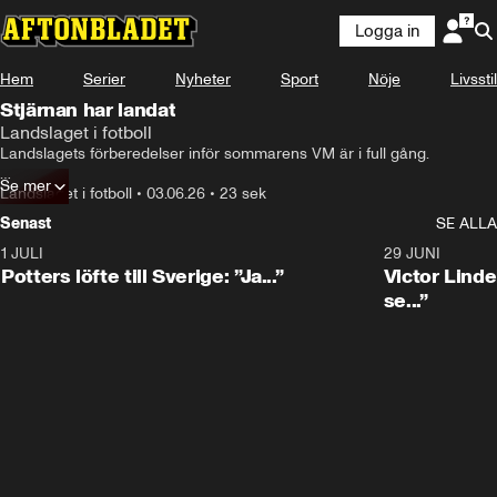
Logga in
Hem
Serier
Nyheter
Sport
Nöje
Livsstil
Stjärnan har landat
Landslaget i fotboll
Landslagets förberedelser inför sommarens VM är i full gång.

Se mer
Till dagens träning har laget fått förstärkning i form av en nybliven 
Landslaget i fotboll
•
03.06.26
•
23 sek
Premier League-mästare.
Senast
SE ALLA
1 JULI
0:30
29 JUNI
Potters löfte till Sverige: ”Ja...”
Victor Lindel
se...”