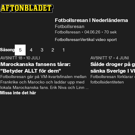
Fotbollsresan i Nederländerna
Fotbollsresan
Fotbollsresan
•
04.06.26
•
70 sek
Fotbollsresan
Vertikal video sport
5
4
3
2
1
Säsong
AVSNITT 18
•
10 JULI
34:17
AVSNITT 17
•
4 JUNI
Marockanska fansens tårar:
Sålde droger på g
”Betyder ALLT för dem”
sänka Sverige i 
Fotbollsresan går på VM-kvartsfinalen mellan 
Fotbollsresan förklarar
Frankrike och Marocko och laddar upp med 
fotbollsidentiteten
lokala Marockanska fans. Erik Niva och Linn 
Missa inte det här
Nordström möts av stimmig frukost, tutande 
kycklingar och taxibil från Casablanca. 