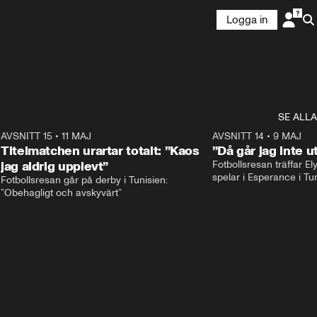
Logga in
SE ALLA
1
AVSNITT 15
•
11 MAJ
59:17
AVSNITT 14
•
9 MAJ
Titelmatchen urartar totalt: ”Kaos
”Då går jag inte u
jag aldrig upplevt”
Fotbollsresan träffar E
Fotbollsresan går på derby i Tunisien: 
”Obehagligt och avskyvärt”