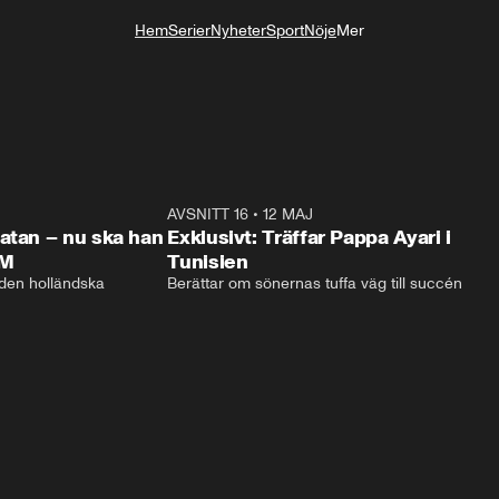
Hem
Serier
Nyheter
Sport
Nöje
Mer
Livsstil
1:01:08
AVSNITT 16
•
12 MAJ
48:5
atan – nu ska han
Exklusivt: Träffar Pappa Ayari i
VM
Tunisien
 den holländska 
Berättar om sönernas tuffa väg till succén