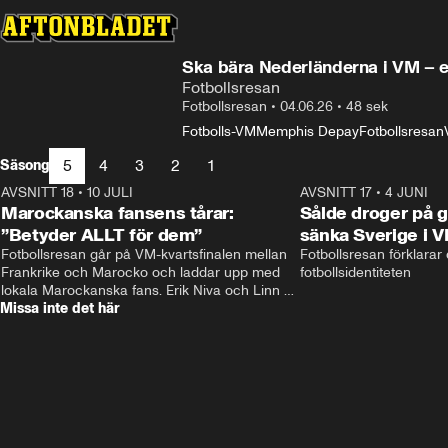
Ska bära Nederländerna i VM – ef
Fotbollsresan
Fotbollsresan
•
04.06.26
•
48 sek
Fotbolls-VM
Memphis Depay
Fotbollsresan
5
4
3
2
1
Säsong
AVSNITT 18
•
10 JULI
34:17
AVSNITT 17
•
4 JUNI
Marockanska fansens tårar:
Sålde droger på g
”Betyder ALLT för dem”
sänka Sverige i 
Fotbollsresan går på VM-kvartsfinalen mellan 
Fotbollsresan förklarar
Frankrike och Marocko och laddar upp med 
fotbollsidentiteten
lokala Marockanska fans. Erik Niva och Linn 
Missa inte det här
Nordström möts av stimmig frukost, tutande 
kycklingar och taxibil från Casablanca. 