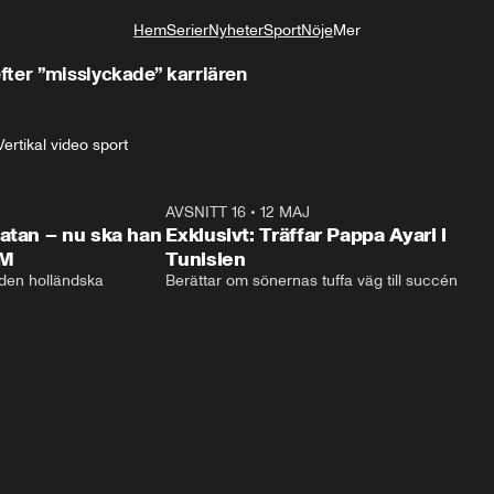
Hem
Serier
Nyheter
Sport
Nöje
Mer
Livsstil
ter ”misslyckade” karriären
Vertikal video sport
1:01:08
AVSNITT 16
•
12 MAJ
48:5
atan – nu ska han
Exklusivt: Träffar Pappa Ayari i
VM
Tunisien
 den holländska 
Berättar om sönernas tuffa väg till succén