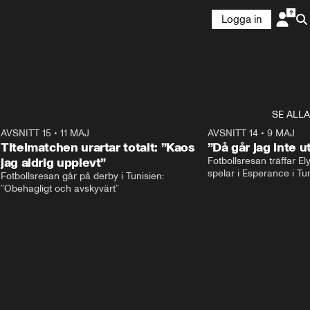
Logga in
SE ALLA
1
AVSNITT 15
•
11 MAJ
59:17
AVSNITT 14
•
9 MAJ
Titelmatchen urartar totalt: ”Kaos
”Då går jag inte u
jag aldrig upplevt”
Fotbollsresan träffar E
Fotbollsresan går på derby i Tunisien: 
”Obehagligt och avskyvärt”