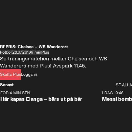
REPRIS: Chelsea – WS Wanderers
Fotboll
28.07.26
169 min
Plus
Se träningsmatchen mellan Chelsea och WS 
Wanderers med Plus! Avspark 11.45.
Skaffa Plus
Logga in
Senast
SE ALLA
FÖR 4 MIN SEN
1:07
I DAG 19:46
Här kapas Elanga – bärs ut på bår
Messi bomb