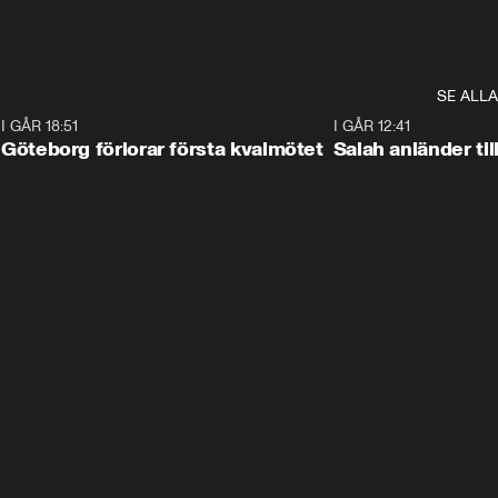
SE ALLA
7
I GÅR 18:51
2:17
I GÅR 12:41
Göteborg förlorar första kvalmötet
Salah anländer ti