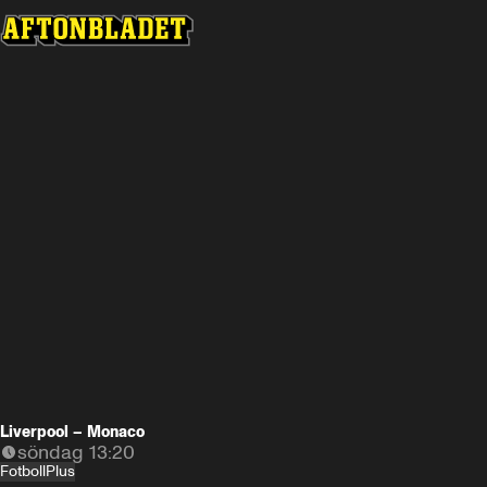
Se snart på Plus Video
-
-
-
Liverpool – Monaco
söndag 13:20
Fotboll
Plus