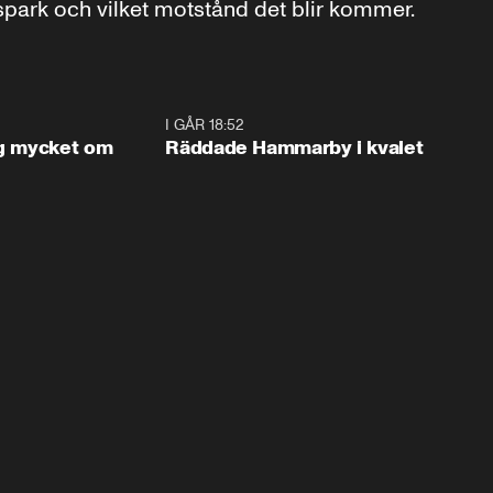
spark och vilket motstånd det blir kommer.
1:56
I GÅR 18:52
2:1
og mycket om
Räddade Hammarby i kvalet