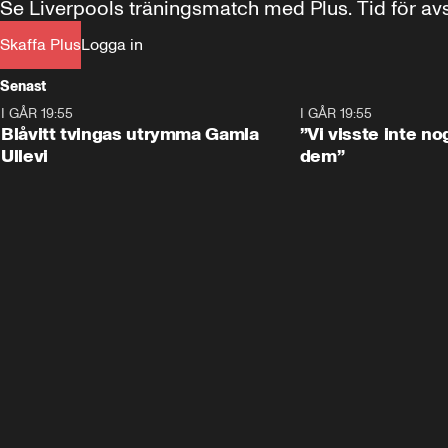
Se Liverpools träningsmatch med Plus. Tid för av
Skaffa Plus
Logga in
Senast
I GÅR 19:55
0:29
I GÅR 19:55
Blåvitt tvingas utrymma Gamla
”Vi visste inte n
Ullevi
dem”