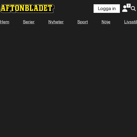
Logga in
KOMMER
SÖNDAG 11:50
Hem
Serier
Nyheter
Sport
Nöje
Livsstil
Se snart på Plus Video
Titta med Plus Video
Logga in
-
-
-