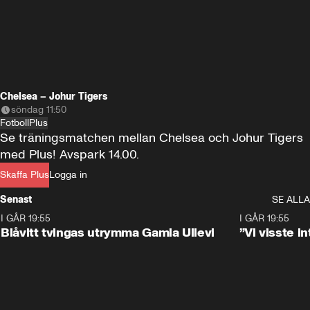
Chelsea – Johur Tigers
söndag 11:50
Fotboll
Plus
Se träningsmatchen mellan Chelsea och Johur Tigers 
med Plus! Avspark 14.00.
Skaffa Plus
Logga in
Senast
SE ALLA
I GÅR 19:55
0:29
I GÅR 19:55
Blåvitt tvingas utrymma Gamla Ullevi
”Vi visste 