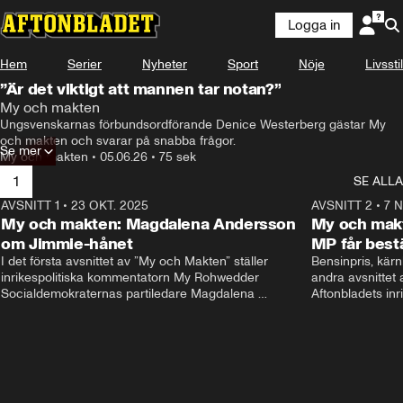
Logga in
Hem
Serier
Nyheter
Sport
Nöje
Livsstil
”Är det viktigt att mannen tar notan?”
My och makten
Ungsvenskarnas förbundsordförande Denice Westerberg gästar My 
och makten och svarar på snabba frågor.
Se mer
My och makten
•
05.06.26
•
75 sek
1
SE ALLA
AVSNITT 1
•
23 OKT. 2025
20:51
AVSNITT 2
•
7 
My och makten: Magdalena Andersson
My och makt
om Jimmie-hånet
MP får bes
I det första avsnittet av ”My och Makten” ställer 
Bensinpris, kärnk
inrikespolitiska kommentatorn My Rohwedder 
andra avsnittet 
Socialdemokraternas partiledare Magdalena 
Aftonbladets inr
Andersson till svars.
Rohwedder ställe
Helldén till svars