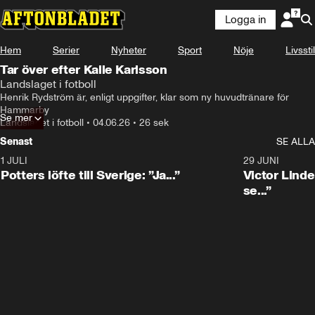
Logga in
Hem
Serier
Nyheter
Sport
Nöje
Livsstil
Tar över efter Kalle Karlsson
Landslaget i fotboll
Henrik Rydström är, enligt uppgifter, klar som ny huvudtränare för 
Hammarby
Se mer
Landslaget i fotboll
•
04.06.26
•
26 sek
Senast
SE ALLA
1 JULI
0:30
29 JUNI
Potters löfte till Sverige: ”Ja...”
Victor Lindel
se...”