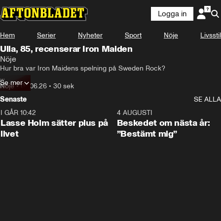
Logga in
Hem
Serier
Nyheter
Sport
Nöje
Livsstil
Ulla, 85, recenserar Iron Maiden
Nöje
Hur bra var Iron Maidens spelning på Sweden Rock?

Se mer
Aftonbladet frågade Ulla, 85.
Nöje
•
04.06.26
•
30 sek
Senaste
SE ALLA
I GÅR 10:42
1:04
4 AUGUSTI
Lasse Holm sätter plus på
Beskedet om nästa år:
livet
”Bestämt mig”