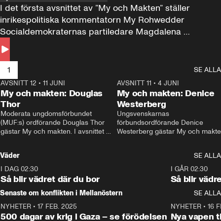
I det första avsnittet av ”My och Makten” ställer 
inrikespolitiska kommentatorn My Rohwedder 
Socialdemokraternas partiledare Magdalena 
Andersson till svars.
1
SE ALLA
AVSNITT 12
•
11 JUNI
26:27
AVSNITT 11
•
4 JUNI
2
My och makten: Douglas
My och makten: Denice
Thor
Westerberg
Moderata ungdomsförbundet 
Ungsvenskarnas 
(MUF:s) ordförande Douglas Thor 
förbundsordförande Denice 
gästar My och makten. I avsnittet 
Westerberg gästar My och makten.
diskuteras tonårsutvisningarna och 
avsnittet diskuteras migrationsfrå
hur Moderaterna ska locka väljare till 
och hur SD ska locka kvinnliga 
Väder
SE ALLA
valet i höst. 
väljare. 
I DAG 02:30
1:06
I GÅR 02:30
Så blir vädret där du bor
Så blir vädr
Senaste om konflikten i Mellanöstern
SE ALLA
NYHETER
•
17 FEB. 2025
0:45
NYHETER
•
16 F
500 dagar av krig i Gaza – se förödelsen
Nya vapen ti