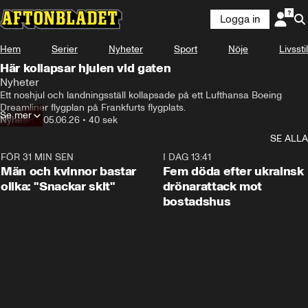
Logga in
Hem
Serier
Nyheter
Sport
Nöje
Livsstil
Här kollapsar hjulen vid gaten
Nyheter
Ett noshjul och landningsställ kollapsade på ett Lufthansa Boeing 
Dreamliner flygplan på Frankfurts flygplats.
Se mer
Nyheter
•
05.06.26
•
40 sek
SE ALLA
FÖR 31 MIN SEN
1:11
I DAG 13:41
Män och kvinnor bastar
Fem döda efter ukrainsk
olika: "Snackar skit"
drönarattack mot
bostadshus