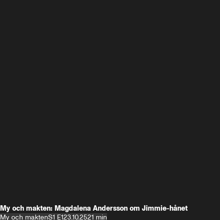
My och makten: Magdalena Andersson om Jimmie-hånet
My och makten
S1 E1
23.10.25
21 min