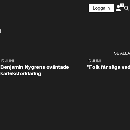
Logga in
f
SE ALLA
9
15 JUNI
0:22
15 JUNI
Benjamin Nygrens oväntade
”Folk får säga vad
kärleksförklaring