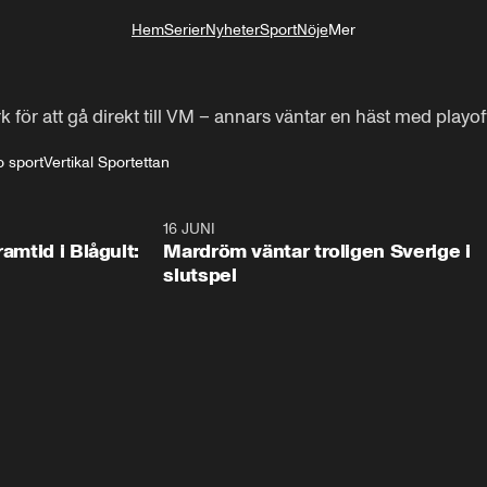
Hem
Serier
Nyheter
Sport
Nöje
Mer
Livsstil
M
ör att gå direkt till VM – annars väntar en häst med playof
o sport
Vertikal Sportettan
0:24
16 JUNI
0:2
ramtid i Blågult:
Mardröm väntar troligen Sverige i
slutspel