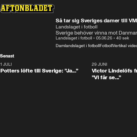
Så tar sig Sveriges damer till V
Landslaget i fotboll
Sverige behöver vinna mot Danmark f
Landslaget i fotboll
•
05.06.26
•
40 sek
Damlandslaget i fotboll
Fotboll
Vertikal vide
Senast
1 JULI
0:30
29 JUNI
Potters löfte till Sverige: ”Ja...”
Victor Lindelöfs f
”Vi får se...”