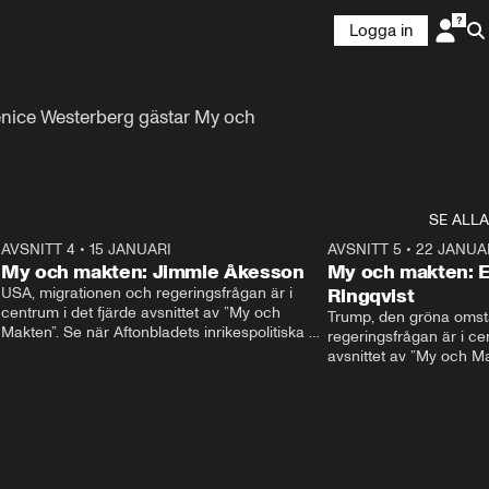
Logga in
ice Westerberg gästar My och 
SE ALLA
9
AVSNITT 4
•
15 JANUARI
24:00
AVSNITT 5
•
22 JANUA
My och makten: Jimmie Åkesson
My och makten: E
USA, migrationen och regeringsfrågan är i 
Ringqvist
centrum i det fjärde avsnittet av ”My och 
Trump, den gröna omstä
Makten”. Se när Aftonbladets inrikespolitiska 
regeringsfrågan är i cen
kommentator My Rohwedder ställer 
avsnittet av ”My och Ma
Sverigedemokraternas Jimmie Åkesson till 
Aftonbladets inrikespol
svars.
Rohwedder ställer Cente
Thand Ring till svars.