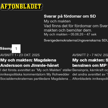
Svarar på fördomar om SD
My och makten
Vad finns det för fördomar om Sv
makten och bemöter dem. 
My och makten
•
05.06.26
•
47 sek
Sverigedemokraterna
Ungsvenskarna SD
1
Säsong
AVSNITT 1
•
23 OKT. 2025
20:51
AVSNITT 2
•
7 NOV. 20
My och makten: Magdalena
My och makten: Så
Andersson om Jimmie-hånet
bensinen om MP 
I det första avsnittet av ”My och Makten” ställer 
Bensinpris, kärnkraft och
inrikespolitiska kommentatorn My Rohwedder 
det andra avsnittet av 
Socialdemokraternas partiledare Magdalena 
Aftonbladets inrikespol
Andersson till svars.
Rohwedder ställer Miljöp
Helldén till svars.