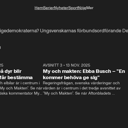
Hem
Serier
Nyheter
Sport
Nöje
Mer
Livsstil
erigedemokraterna? Ungsvenskarnas förbundsordförande Den
U
25
19:35
AVSNITT 3
•
13 NOV. 2025
22:0
 dyr blir
My och makten: Ebba Busch – "En
får bestämma
kommer behöva ge sig"
 elbilar är i centrum i 
Regeringsfrågan, svenska värderingar och 
”My och Makten”. Se när 
vården är i centrum i det tredje avsnittet av 
itiska kommentator My 
”My och Makten”. Se när Aftonbladets 
artiets språkrör Daniel 
inrikespolitiska kommentator My Rohwedder 
ställer Kristdemokraternas Ebba Busch till 
svars.