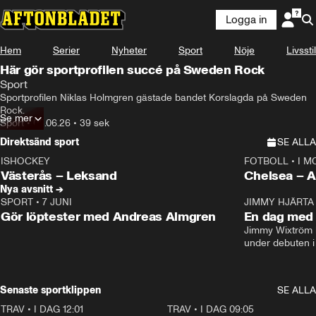
Logga in
Hem
Serier
Nyheter
Sport
Nöje
Livsstil
Här gör sportprofilen succé på Sweden Rock
Sport
Sportprofilen Niklas Holmgren gästade bandet Korslagda på Sweden 
Rock. 
Se mer
Sport
•
05.06.26
•
39 sek
Direktsänd sport
SE ALLA
ISHOCKEY
FOTBOLL
•
I M
LIVE
Plus
Plus
Västerås – Leksand
Chels
Nya avsnitt →
SPORT
•
7 JUNI
16:36
JIMMY HJÄRTA
Gör löptester med Andreas Almgren
En dag med 
Jimmy Wixtröm 
under debuten i
Senaste sportklippen
SE ALLA
TRAV
•
I DAG 12:01
5:16
TRAV
•
I DAG 09:05