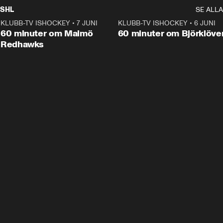
SHL
SE ALLA
KLUBB-TV ISHOCKEY
•
7 JUNI
1:02:53
KLUBB-TV ISHOCKEY
•
6 JUNI
1:0
Plus
60 minuter om Malmö
60 minuter om Björklöve
Redhawks