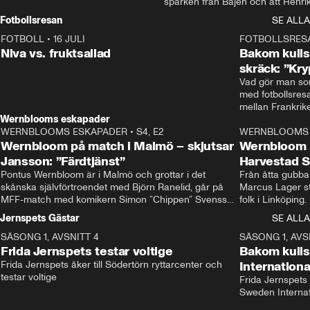
sparken från Bajen och att Henrik
Rydström tar över
Fotbollsresan
SE ALLA
FOTBOLL
•
16 JULI
0:44
FOTBOLLSRES
Niva vs. fruktsallad
Bakom kulis
skräck: ”Kry
Vad gör man som
med fotbollsres
Wernblooms eskapader
WERNBLOOMS ESKAPADER
•
S4, E2
38:23
WERNBLOOMS 
Wernbloom på match i Malmö – skjutsar
Wernbloom 
Jansson: ”Färdtjänst”
Harvestad 
Pontus Wernbloom är i Malmö och grottar i det 
Från åtta gubbar 
skånska självförtroendet med Björn Ranelid, går på 
Marcus Lager sta
MFF-match med komikern Simon ”Chippen” Svensson 
folk i Linköping
och hjälper skadade stjärnbacken Pontus Jansson 
och Wernbloom kl
Jernspets Gästar
SE ALLA
hem. 
SÄSONG 1, AVSNITT 4
13:37
SÄSONG 1, AVS
Frida Jernspets testar voltige
Bakom kuli
Frida Jernspets åker till Södertörn ryttarcenter och 
Internation
testar voltige
Frida Jernspets 
Sweden Interna