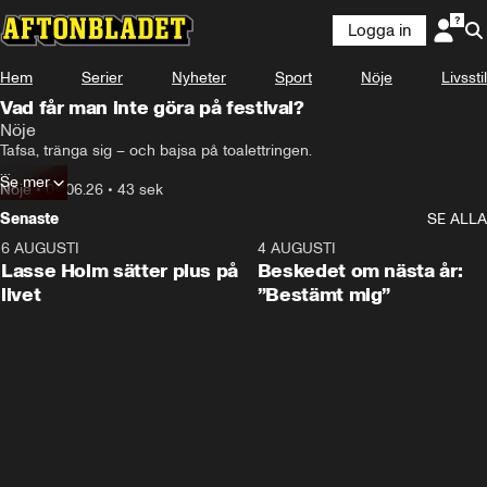
Logga in
Hem
Serier
Nyheter
Sport
Nöje
Livsstil
Vad får man inte göra på festival?
Nöje
Tafsa, tränga sig – och bajsa på toalettringen.

Se mer
Aftonbladet frågade festivalbesökarna om vad man absolut inte får 
Nöje
•
05.06.26
•
43 sek
göra på festival.
Senaste
SE ALLA
6 AUGUSTI
1:04
4 AUGUSTI
Lasse Holm sätter plus på
Beskedet om nästa år:
livet
”Bestämt mig”