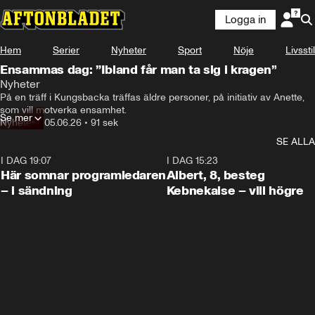
Logga in
Hem
Serier
Nyheter
Sport
Nöje
Livsstil
Ensammas dag: ”Ibland får man ta sig i kragen”
Nyheter
På en träff i Kungsbacka träffas äldre personer, på initiativ av Anette, 
som vill motverka ensamhet.
Se mer
Nyheter
•
05.06.26
•
91 sek
SE ALLA
I DAG 19:07
0:45
I DAG 15:23
Här somnar programledaren
Albert, 8, besteg
– i sändning
Kebnekaise – vill högre