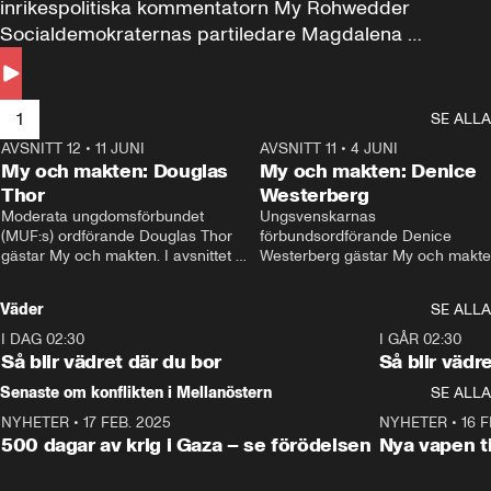
inrikespolitiska kommentatorn My Rohwedder 
Socialdemokraternas partiledare Magdalena 
Andersson till svars.
1
SE ALLA
AVSNITT 12
•
11 JUNI
26:27
AVSNITT 11
•
4 JUNI
2
My och makten: Douglas
My och makten: Denice
Thor
Westerberg
Moderata ungdomsförbundet 
Ungsvenskarnas 
(MUF:s) ordförande Douglas Thor 
förbundsordförande Denice 
gästar My och makten. I avsnittet 
Westerberg gästar My och makten.
diskuteras tonårsutvisningarna och 
avsnittet diskuteras migrationsfrå
hur Moderaterna ska locka väljare till 
och hur SD ska locka kvinnliga 
Väder
SE ALLA
valet i höst. 
väljare. 
I DAG 02:30
1:06
I GÅR 02:30
Så blir vädret där du bor
Så blir vädr
Senaste om konflikten i Mellanöstern
SE ALLA
NYHETER
•
17 FEB. 2025
0:45
NYHETER
•
16 F
500 dagar av krig i Gaza – se förödelsen
Nya vapen ti