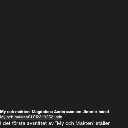
My och makten: Magdalena Andersson om Jimmie-hånet
My och makten
S1 E1
23.10.25
21 min
I det första avsnittet av ”My och Makten” ställer 