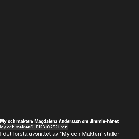
My och makten: Magdalena Andersson om Jimmie-hånet
My och makten
S1 E1
23.10.25
21 min
I det första avsnittet av ”My och Makten” ställer 