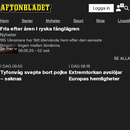
Logga in
Hem
Serier
Nyheter
Sport
Nöje
Livsstil
Fria efter åren i ryska fånglägren
Nyheter
185 Ukrainare har fått återvända hem efter den sensate 
fångutväxlingen mellan länderna.
Se mer
Nyheter
•
06.06.26
•
52 sek
SE ALLA
I DAG 09:50
0:53
I DAG 08:18
Tyfonvåg svepte bort pojke
Extremtorkan avslöjar
– saknas
Europas hemligheter