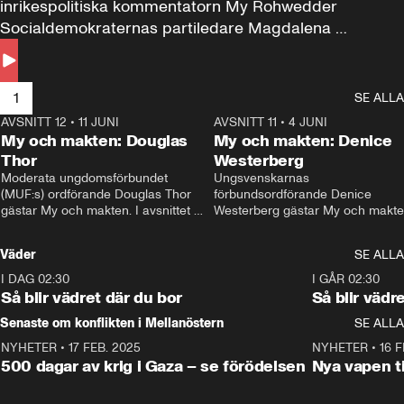
inrikespolitiska kommentatorn My Rohwedder 
Socialdemokraternas partiledare Magdalena 
Andersson till svars.
1
SE ALLA
AVSNITT 12
•
11 JUNI
26:27
AVSNITT 11
•
4 JUNI
2
My och makten: Douglas
My och makten: Denice
Thor
Westerberg
Moderata ungdomsförbundet 
Ungsvenskarnas 
(MUF:s) ordförande Douglas Thor 
förbundsordförande Denice 
gästar My och makten. I avsnittet 
Westerberg gästar My och makten.
diskuteras tonårsutvisningarna och 
avsnittet diskuteras migrationsfrå
hur Moderaterna ska locka väljare till 
och hur SD ska locka kvinnliga 
Väder
SE ALLA
valet i höst. 
väljare. 
I DAG 02:30
1:06
I GÅR 02:30
Så blir vädret där du bor
Så blir vädr
Senaste om konflikten i Mellanöstern
SE ALLA
NYHETER
•
17 FEB. 2025
0:45
NYHETER
•
16 F
500 dagar av krig i Gaza – se förödelsen
Nya vapen ti