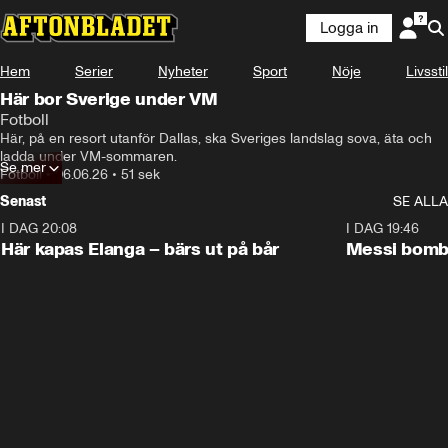
Logga in
Hem
Serier
Nyheter
Sport
Nöje
Livsstil
Här bor Sverige under VM
Fotboll
Här, på en resort utanför Dallas, ska Sveriges landslag sova, äta och 
ladda under VM-sommaren. 
Se mer
Fotboll
•
06.06.26
•
51 sek
Senast
SE ALLA
I DAG 20:08
1:07
I DAG 19:46
Här kapas Elanga – bärs ut på bår
Messi bomb