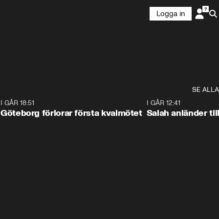
Logga in
SE ALLA
7
I GÅR 18:51
2:17
I GÅR 12:41
Göteborg förlorar första kvalmötet
Salah anländer ti