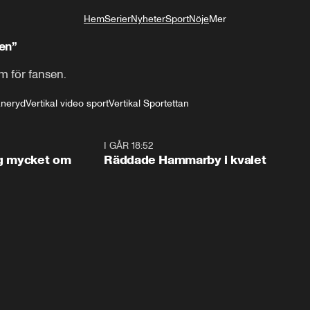
Hem
Serier
Nyheter
Sport
Nöje
Mer
Livsstil
en”
 för fansen. 
aneryd
Vertikal video sport
Vertikal Sportettan
1:56
I GÅR 18:52
2:1
og mycket om
Räddade Hammarby i kvalet