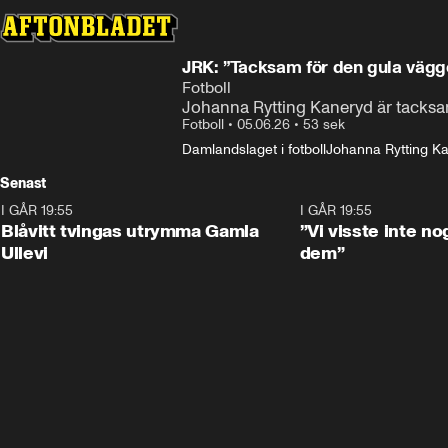
JRK: ”Tacksam för den gula vägg
Fotboll
Johanna Rytting Kaneryd är tacksam
Fotboll
•
05.06.26
•
53 sek
Damlandslaget i fotboll
Johanna Rytting K
Senast
I GÅR 19:55
0:29
I GÅR 19:55
Blåvitt tvingas utrymma Gamla
”Vi visste inte n
Ullevi
dem”