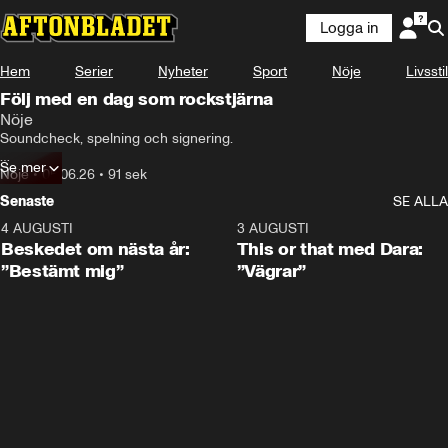
Logga in
Hem
Serier
Nyheter
Sport
Nöje
Livsstil
Följ med en dag som rockstjärna
Nöje
Soundcheck, spelning och signering.

Se mer
Följ med och se vad rockstjärnorna gör på Sweden Rock.
Nöje
•
05.06.26
•
91 sek
Senaste
SE ALLA
4 AUGUSTI
0:24
3 AUGUSTI
Beskedet om nästa år:
This or that med Dara:
”Bestämt mig”
”Vägrar”