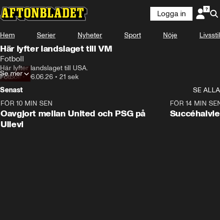
Logga in
Hem
Serier
Nyheter
Sport
Nöje
Livsstil
Här lyfter landslaget till VM
Fotboll
Här lyfter landslaget till USA.
Se mer
Fotboll
•
06.06.26
•
21 sek
Senast
SE ALLA
FÖR 10 MIN SEN
1:22
FÖR 14 MIN SE
Oavgjort mellan United och PSG på
Succéhalvle
Ullevi