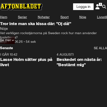
Logga in
Hem
Serier
Nyheter
Sport
Nöje
Livsstil
Tror inte man ska kissa där: ”Oj då!”
Nöje
Vet verkligen rockstjärnorna på Sweden rock hur man använder 
toaletterna?
Se mer
Nöje
•
06.06.26
•
54 sek
Senaste
SE ALLA
I GÅR 10:42
1:04
4 AUGUSTI
Lasse Holm sätter plus på
Beskedet om nästa år:
livet
”Bestämt mig”