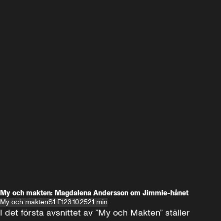
My och makten: Magdalena Andersson om Jimmie-hånet
My och makten
S1 E1
23.10.25
21 min
I det första avsnittet av ”My och Makten” ställer 