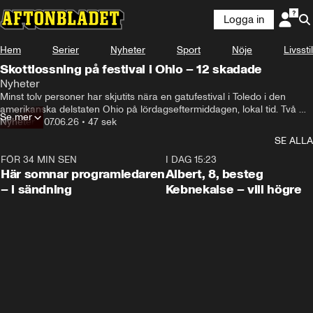
Logga in
Hem
Serier
Nyheter
Sport
Nöje
Livsstil
Skottlossning på festival i Ohio – 12 skadade
Nyheter
Minst tolv personer har skjutits nära en gatufestival i Toledo i den 
amerikanska delstaten Ohio på lördagseftermiddagen, lokal tid. Två 
Se mer
personer uppges ha skadats allvarligt och ”många” har förts till 
Nyheter
•
07.06.26
•
47 sek
sjukhus.
SE ALLA
FÖR 34 MIN SEN
0:45
I DAG 15:23
Här somnar programledaren
Albert, 8, besteg
– i sändning
Kebnekaise – vill högre