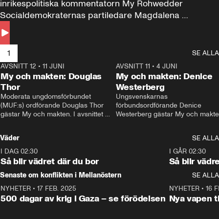
inrikespolitiska kommentatorn My Rohwedder 
Socialdemokraternas partiledare Magdalena 
Andersson till svars.
1
SE ALLA
AVSNITT 12
•
11 JUNI
26:27
AVSNITT 11
•
4 JUNI
2
My och makten: Douglas
My och makten: Denice
Thor
Westerberg
Moderata ungdomsförbundet 
Ungsvenskarnas 
(MUF:s) ordförande Douglas Thor 
förbundsordförande Denice 
gästar My och makten. I avsnittet 
Westerberg gästar My och makten.
diskuteras tonårsutvisningarna och 
avsnittet diskuteras migrationsfrå
hur Moderaterna ska locka väljare till 
och hur SD ska locka kvinnliga 
Väder
SE ALLA
valet i höst. 
väljare. 
I DAG 02:30
1:06
I GÅR 02:30
Så blir vädret där du bor
Så blir vädr
Senaste om konflikten i Mellanöstern
SE ALLA
NYHETER
•
17 FEB. 2025
0:45
NYHETER
•
16 F
500 dagar av krig i Gaza – se förödelsen
Nya vapen ti