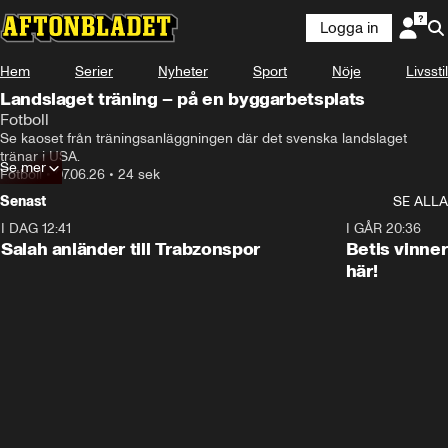
Logga in
Hem
Serier
Nyheter
Sport
Nöje
Livsstil
Landslaget träning – på en byggarbetsplats
Fotboll
Se kaoset från träningsanläggningen där det svenska landslaget 
tränar i USA. 
Se mer
Fotboll
•
07.06.26
•
24 sek
Senast
SE ALLA
I DAG 12:41
0:42
I GÅR 20:36
Salah anländer till Trabzonspor
Betis vinne
här!