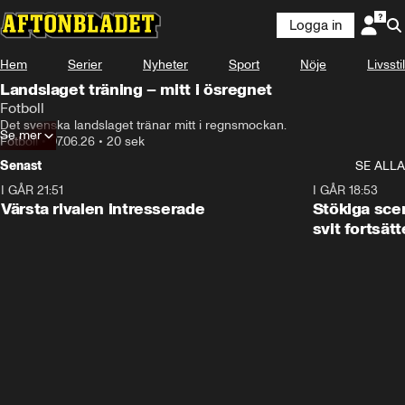
Logga in
Hem
Serier
Nyheter
Sport
Nöje
Livsstil
Landslaget träning – mitt i ösregnet
Fotboll
Det svenska landslaget tränar mitt i regnsmockan.
Se mer
Fotboll
•
07.06.26
•
20 sek
Senast
SE ALLA
I GÅR 21:51
0:31
I GÅR 18:53
Värsta rivalen intresserade
Stökiga sce
svit fortsätt