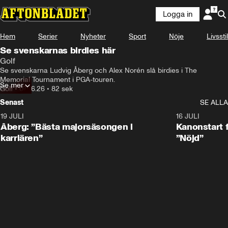
Logga in
Hem
Serier
Nyheter
Sport
Nöje
Livsstil
Se svenskarnas birdies här
Golf
Se svenskarna Ludvig Åberg och Alex Norén slå birdies i The 
Memorial Tournament i PGA-touren.
Se mer
Golf
•
07.06.26
•
82 sek
Senast
SE ALLA
19 JULI
1:21
16 JULI
Åberg: ”Bästa majorsäsongen i
Kanonstart 
karriären”
”Nöjd”