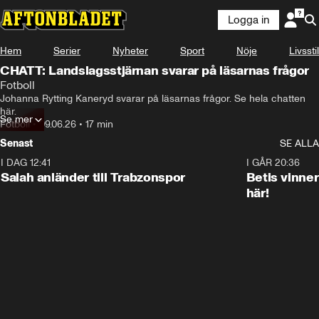
Logga in
Hem
Serier
Nyheter
Sport
Nöje
Livsstil
CHATT: Landslagsstjärnan svarar på läsarnas frågor
Fotboll
Johanna Rytting Kaneryd svarar på läsarnas frågor. Se hela chatten 
här.
Se mer
Fotboll
•
09.06.26
•
17 min
Senast
SE ALLA
I DAG 12:41
0:42
I GÅR 20:36
Salah anländer till Trabzonspor
Betis vinne
här!