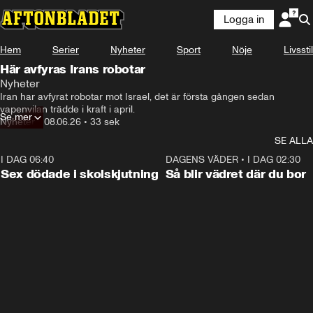
Logga in
Hem
Serier
Nyheter
Sport
Nöje
Livsstil
Här avfyras Irans robotar
Nyheter
Iran har avfyrat robotar mot Israel, det är första gången sedan 
vapenvilan trädde i kraft i april. 
Se mer
Nyheter
•
08.06.26
•
33 sek
SE ALLA
I DAG 06:40
0:47
DAGENS VÄDER
•
I DAG 02:30
Sex dödade i skolskjutning
Så blir vädret där du bor