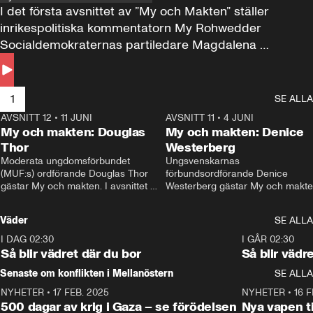
I det första avsnittet av ”My och Makten” ställer 
inrikespolitiska kommentatorn My Rohwedder 
Socialdemokraternas partiledare Magdalena 
Andersson till svars.
1
SE ALLA
AVSNITT 12
•
11 JUNI
26:27
AVSNITT 11
•
4 JUNI
2
My och makten: Douglas
My och makten: Denice
Thor
Westerberg
Moderata ungdomsförbundet 
Ungsvenskarnas 
(MUF:s) ordförande Douglas Thor 
förbundsordförande Denice 
gästar My och makten. I avsnittet 
Westerberg gästar My och makten.
diskuteras tonårsutvisningarna och 
avsnittet diskuteras migrationsfrå
hur Moderaterna ska locka väljare till 
och hur SD ska locka kvinnliga 
Väder
SE ALLA
valet i höst. 
väljare. 
I DAG 02:30
1:06
I GÅR 02:30
Så blir vädret där du bor
Så blir vädr
Senaste om konflikten i Mellanöstern
SE ALLA
NYHETER
•
17 FEB. 2025
0:45
NYHETER
•
16 F
500 dagar av krig i Gaza – se förödelsen
Nya vapen ti