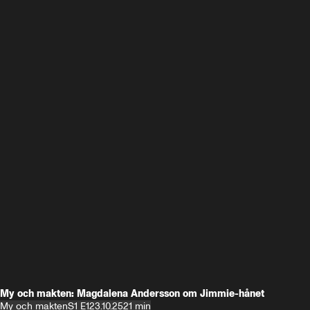
My och makten: Magdalena Andersson om Jimmie-hånet
My och makten
S1 E1
23.10.25
21 min