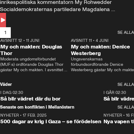
inrikespolitiska kommentatorn My Rohwedder 
Socialdemokraternas partiledare Magdalena 
Andersson till svars.
1
SE ALLA
AVSNITT 12
•
11 JUNI
26:27
AVSNITT 11
•
4 JUNI
2
My och makten: Douglas
My och makten: Denice
Thor
Westerberg
Moderata ungdomsförbundet 
Ungsvenskarnas 
(MUF:s) ordförande Douglas Thor 
förbundsordförande Denice 
gästar My och makten. I avsnittet 
Westerberg gästar My och makten.
diskuteras tonårsutvisningarna och 
avsnittet diskuteras migrationsfrå
hur Moderaterna ska locka väljare till 
och hur SD ska locka kvinnliga 
Väder
SE ALLA
valet i höst. 
väljare. 
I DAG 02:30
1:06
I GÅR 02:30
Så blir vädret där du bor
Så blir vädr
Senaste om konflikten i Mellanöstern
SE ALLA
NYHETER
•
17 FEB. 2025
0:45
NYHETER
•
16 F
500 dagar av krig i Gaza – se förödelsen
Nya vapen ti