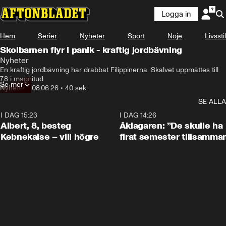
Logga in
Hem
Serier
Nyheter
Sport
Nöje
Livsstil
Skolbarnen flyr i panik - kraftig jordbävning
Nyheter
En kraftig jordbävning har drabbat Filippinerna. Skalvet uppmättes till 
7,8 i magnitud
Se mer
Nyheter
•
08.06.26
•
40 sek
SE ALLA
I DAG 15:23
0:54
I DAG 14:26
Albert, 8, besteg
Åklagaren: ”De skulle ha
Kebnekaise – vill högre
firat semester tillsamma