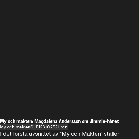
My och makten: Magdalena Andersson om Jimmie-hånet
My och makten
S1 E1
23.10.25
21 min
I det första avsnittet av ”My och Makten” ställer 