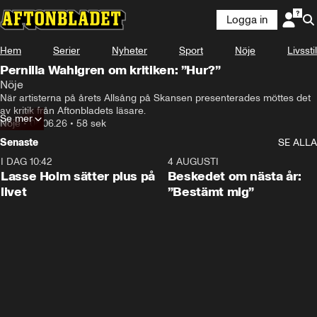
Logga in
Hem
Serier
Nyheter
Sport
Nöje
Livsstil
Pernilla Wahlgren om kritiken: ”Hur?”
Nöje
När artisterna på årets Allsång på Skansen presenterades möttes det 
av kritik från Aftonbladets läsare. 
Se mer
Nöje
•
08.06.26
•
58 sek
Senaste
SE ALLA
I DAG 10:42
1:04
4 AUGUSTI
Lasse Holm sätter plus på
Beskedet om nästa år:
livet
”Bestämt mig”