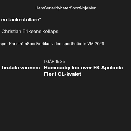
Hem
Serier
Nyheter
Sport
Nöje
Mer
Livsstil
 en tankeställare”
hristian Eriksens kollaps.
sper Karlström
Sport
Vertikal video sport
Fotbolls-VM 2026
0:46
I GÅR 15:25
1:3
brutala värmen:
Hammarby kör över FK Apolonia
Fier i CL-kvalet