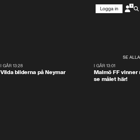
Logga in
SE ALLA
1
I GÅR 13:28
0:22
I GÅR 13:01
Vilda bilderna på Neymar
Malmö FF vinner 
se målet här!