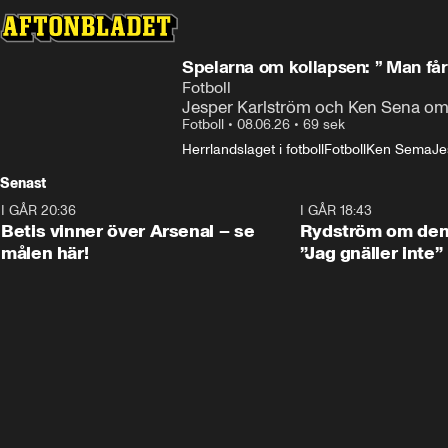
Spelarna om kollapsen: ” Man får
Fotboll
Jesper Karlström och Ken Sena om C
Fotboll
•
08.06.26
•
69 sek
Herrlandslaget i fotboll
Fotboll
Ken Sema
Je
Senast
I GÅR 20:36
1:30
I GÅR 18:43
Betis vinner över Arsenal – se
Rydström om den 
målen här!
”Jag gnäller inte”