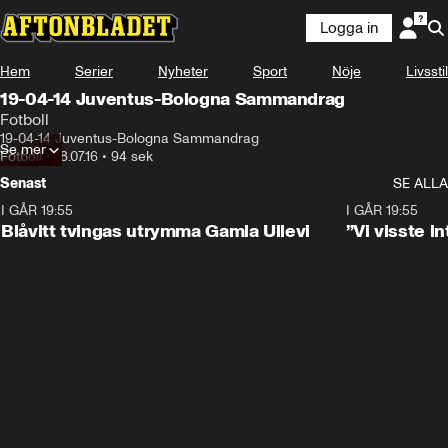
Logga in
Hem
Serier
Nyheter
Sport
Nöje
Livsstil
19-04-14 Juventus-Bologna Sammandrag
Fotboll
19-04-14 Juventus-Bologna Sammandrag
Se mer
Fotboll
•
18.07.16
•
94 sek
Senast
SE ALLA
I GÅR 19:55
0:29
I GÅR 19:55
Blåvitt tvingas utrymma Gamla Ullevi
”Vi visste 