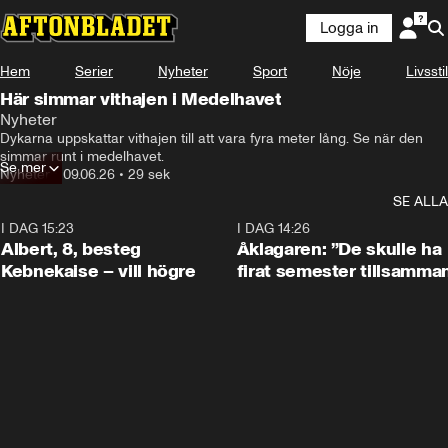
Logga in
Hem
Serier
Nyheter
Sport
Nöje
Livsstil
Här simmar vithajen i Medelhavet
Nyheter
Dykarna uppskattar vithajen till att vara fyra meter lång. Se när den 
simmar runt i medelhavet.
Se mer
Nyheter
•
09.06.26
•
29 sek
SE ALLA
I DAG 15:23
0:54
I DAG 14:26
Albert, 8, besteg
Åklagaren: ”De skulle ha
Kebnekaise – vill högre
firat semester tillsamma