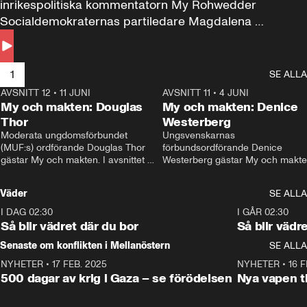
inrikespolitiska kommentatorn My Rohwedder 
Socialdemokraternas partiledare Magdalena 
Andersson till svars.
1
SE ALLA
AVSNITT 12
•
11 JUNI
26:27
AVSNITT 11
•
4 JUNI
2
My och makten: Douglas
My och makten: Denice
Thor
Westerberg
Moderata ungdomsförbundet 
Ungsvenskarnas 
(MUF:s) ordförande Douglas Thor 
förbundsordförande Denice 
gästar My och makten. I avsnittet 
Westerberg gästar My och makten.
diskuteras tonårsutvisningarna och 
avsnittet diskuteras migrationsfrå
hur Moderaterna ska locka väljare till 
och hur SD ska locka kvinnliga 
Väder
SE ALLA
valet i höst. 
väljare. 
I DAG 02:30
1:06
I GÅR 02:30
Så blir vädret där du bor
Så blir vädr
Senaste om konflikten i Mellanöstern
SE ALLA
NYHETER
•
17 FEB. 2025
0:45
NYHETER
•
16 F
500 dagar av krig i Gaza – se förödelsen
Nya vapen ti