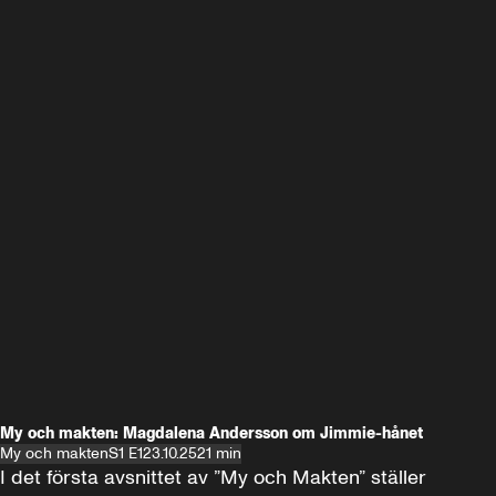
My och makten: Magdalena Andersson om Jimmie-hånet
My och makten
S1 E1
23.10.25
21 min
I det första avsnittet av ”My och Makten” ställer 