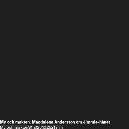
My och makten: Magdalena Andersson om Jimmie-hånet
My och makten
S1 E1
23.10.25
21 min