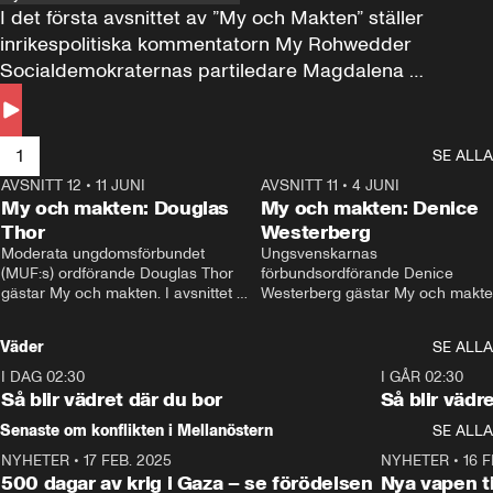
I det första avsnittet av ”My och Makten” ställer 
inrikespolitiska kommentatorn My Rohwedder 
Socialdemokraternas partiledare Magdalena 
Andersson till svars.
1
SE ALLA
AVSNITT 12
•
11 JUNI
26:27
AVSNITT 11
•
4 JUNI
2
My och makten: Douglas
My och makten: Denice
Thor
Westerberg
Moderata ungdomsförbundet 
Ungsvenskarnas 
(MUF:s) ordförande Douglas Thor 
förbundsordförande Denice 
gästar My och makten. I avsnittet 
Westerberg gästar My och makten.
diskuteras tonårsutvisningarna och 
avsnittet diskuteras migrationsfrå
hur Moderaterna ska locka väljare till 
och hur SD ska locka kvinnliga 
Väder
SE ALLA
valet i höst. 
väljare. 
I DAG 02:30
1:06
I GÅR 02:30
Så blir vädret där du bor
Så blir vädr
Senaste om konflikten i Mellanöstern
SE ALLA
NYHETER
•
17 FEB. 2025
0:45
NYHETER
•
16 F
500 dagar av krig i Gaza – se förödelsen
Nya vapen ti