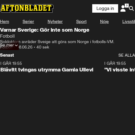
Logga in
Hem
Serier
Nyheter
Sport
Nöje
Livsstil
Varnar Sverige: Gör inte som Norge
Fotboll
Soldoktorn avråder Sveige att göra som Norge i fotbolls-VM.
Se mer
Fotboll
•
08.06.26
•
40 sek
Senast
SE ALLA
I GÅR 19:55
0:29
I GÅR 19:55
Blåvitt tvingas utrymma Gamla Ullevi
”Vi visste 