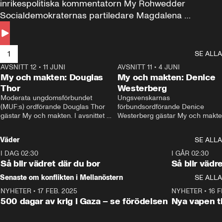
inrikespolitiska kommentatorn My Rohwedder 
Socialdemokraternas partiledare Magdalena 
Andersson till svars.
1
SE ALLA
AVSNITT 12
•
11 JUNI
26:27
AVSNITT 11
•
4 JUNI
2
My och makten: Douglas
My och makten: Denice
Thor
Westerberg
Moderata ungdomsförbundet 
Ungsvenskarnas 
(MUF:s) ordförande Douglas Thor 
förbundsordförande Denice 
gästar My och makten. I avsnittet 
Westerberg gästar My och makten.
diskuteras tonårsutvisningarna och 
avsnittet diskuteras migrationsfrå
hur Moderaterna ska locka väljare till 
och hur SD ska locka kvinnliga 
Väder
SE ALLA
valet i höst. 
väljare. 
I DAG 02:30
1:06
I GÅR 02:30
Så blir vädret där du bor
Så blir vädr
Senaste om konflikten i Mellanöstern
SE ALLA
NYHETER
•
17 FEB. 2025
0:45
NYHETER
•
16 F
500 dagar av krig i Gaza – se förödelsen
Nya vapen ti