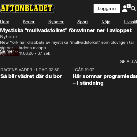
Logga in
Hem
Serier
Nyheter
Sport
Nöje
Livsstil
Mystiska “mullvadsfolket” försvinner ner i avloppet
Nyheter
New York har drabbats av mystiska "mullvadsfolket" som olovligen tar 
sig ner i stadens avlopp.
Se mer
Nyheter
•
11.06.26
•
37 sek
SE ALLA
DAGENS VÄDER
•
I DAG 02:30
1:06
I GÅR 19:07
Så blir vädret där du bor
Här somnar programleda
– i sändning