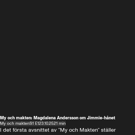
My och makten: Magdalena Andersson om Jimmie-hånet
My och makten
S1 E1
23.10.25
21 min
I det första avsnittet av ”My och Makten” ställer 