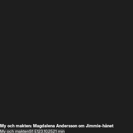
My och makten: Magdalena Andersson om Jimmie-hånet
My och makten
S1 E1
23.10.25
21 min