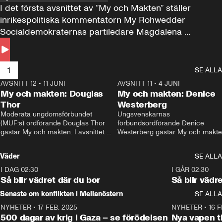
I det första avsnittet av ”My och Makten” ställer 
inrikespolitiska kommentatorn My Rohwedder 
Socialdemokraternas partiledare Magdalena 
Andersson till svars.
1
SE ALLA
AVSNITT 12
•
11 JUNI
26:27
AVSNITT 11
•
4 JUNI
2
My och makten: Douglas
My och makten: Denice
Thor
Westerberg
Moderata ungdomsförbundet 
Ungsvenskarnas 
(MUF:s) ordförande Douglas Thor 
förbundsordförande Denice 
gästar My och makten. I avsnittet 
Westerberg gästar My och makten.
diskuteras tonårsutvisningarna och 
avsnittet diskuteras migrationsfrå
hur Moderaterna ska locka väljare till 
och hur SD ska locka kvinnliga 
Väder
SE ALLA
valet i höst. 
väljare. 
I DAG 02:30
1:06
I GÅR 02:30
Så blir vädret där du bor
Så blir vädr
Senaste om konflikten i Mellanöstern
SE ALLA
NYHETER
•
17 FEB. 2025
0:45
NYHETER
•
16 F
500 dagar av krig i Gaza – se förödelsen
Nya vapen ti