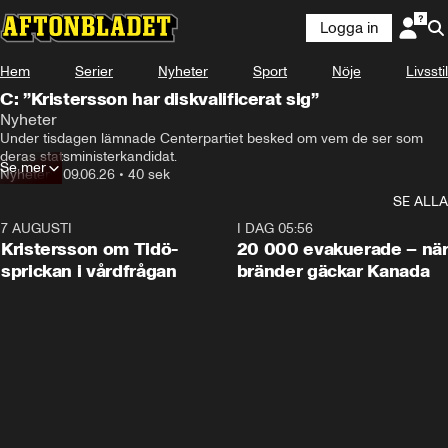
Logga in
Hem
Serier
Nyheter
Sport
Nöje
Livsstil
C: ”Kristersson har diskvalificerat sig”
Nyheter
Under tisdagen lämnade Centerpartiet besked om vem de ser som 
deras statsministerkandidat.
Se mer
Nyheter
•
09.06.26
•
40 sek
SE ALLA
7 AUGUSTI
0:42
I DAG 05:56
Kristersson om Tidö-
20 000 evakuerade – nä
sprickan i vårdfrågan
bränder gäckar Kanada