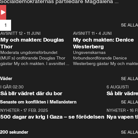
Socialdemokraternas partiledare Magdalena 
Andersson till svars.
1
SE ALLA
AVSNITT 12
•
11 JUNI
26:27
AVSNITT 11
•
4 JUNI
2
My och makten: Douglas
My och makten: Denice
Thor
Westerberg
Moderata ungdomsförbundet 
Ungsvenskarnas 
(MUF:s) ordförande Douglas Thor 
förbundsordförande Denice 
gästar My och makten. I avsnittet 
Westerberg gästar My och makten.
diskuteras tonårsutvisningarna och 
avsnittet diskuteras migrationsfrå
hur Moderaterna ska locka väljare till 
och hur SD ska locka kvinnliga 
Väder
SE ALLA
valet i höst. 
väljare. 
I GÅR 02:30
1:06
6 AUGUSTI
Så blir vädret där du bor
Så blir vädr
Senaste om konflikten i Mellanöstern
SE ALLA
NYHETER
•
17 FEB. 2025
0:45
NYHETER
•
16 F
500 dagar av krig i Gaza – se förödelsen
Nya vapen ti
200 sekunder
SE ALLA