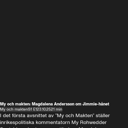
My och makten: Magdalena Andersson om Jimmie-hånet
My och makten
S1 E1
23.10.25
21 min
I det första avsnittet av ”My och Makten” ställer 
inrikespolitiska kommentatorn My Rohwedder 