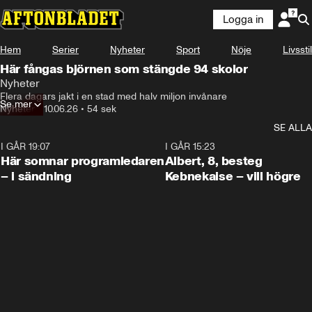
Logga in
Hem
Serier
Nyheter
Sport
Nöje
Livsstil
Här fångas björnen som stängde 94 skolor
Nyheter
Flera dagars jakt i en stad med halv miljon invånare
Se mer
Nyheter
•
10.06.26
•
54 sek
SE ALLA
I GÅR 19:07
0:45
I GÅR 15:23
Här somnar programledaren
Albert, 8, besteg
– i sändning
Kebnekaise – vill högre