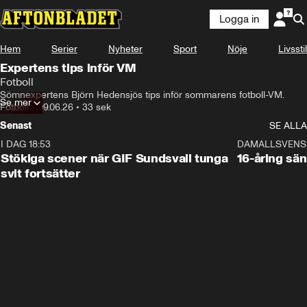
Logga in
Hem
Serier
Nyheter
Sport
Nöje
Livsstil
Expertens tips inför VM
Fotboll
Sömnexpertens Björn Hedensjös tips inför sommarens fotboll-VM.
Se mer
Fotboll
•
09.06.26
•
33 sek
Senast
SE ALLA
I DAG 18:53
1:44
DAMALLSVENS
Stökiga scener när GIF Sundsvall tunga
16-åring sä
svit fortsätter