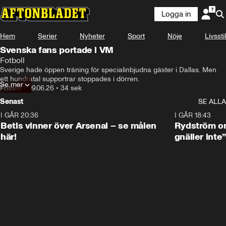
Logga in
Hem
Serier
Nyheter
Sport
Nöje
Livsstil
Svenska fans portade i VM
Fotboll
Sverige hade öppen träning för specialinbjudna gäster i Dallas. Men 
ett hundratal supportrar stoppades i dörren.
Se mer
Fotboll
•
09.06.26
•
34 sek
Senast
SE ALLA
I GÅR 20:36
1:30
I GÅR 18:43
Betis vinner över Arsenal – se målen
Rydström om
här!
gnäller inte”