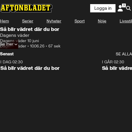
Logga in
Hem
Serier
Nyheter
Sport
Nöje
Livsstil
Så blir vädret där du bor
Dagens väder
Dagens väder 10 juni
Se mer
Dagens väder
•
10.06.26
•
67 sek
Senast
SE ALLA
I DAG 02:30
1:06
I GÅR 02:30
Så blir vädret där du bor
Så blir vädr