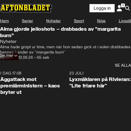
Logga in
Hem
Serier
Nyheter
Sport
Nöje
Livsstil
Alma gjorde jelloshots – drabbades av ”margarita
burn”
Nyheter
Alma hade gröpt ur lime, men när hon sedan gick ut i solen drabbades 
hennes händer av ”margarita burn”
Se mer
Nyheter
•
12.06.26
•
65 sek
SE ALLA
I DAG 17:08
0:37
23 JULI
Äggattack mot
Lyxmäklaren på Rivieran:
premiärministern – kaos
"Lite friare här"
bryter ut