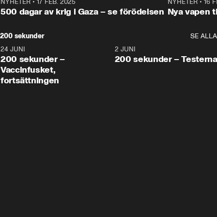
NYHETER
•
17 FEB. 2025
0:45
NYHETER
•
16 F
500 dagar av krig i Gaza – se förödelsen
Nya vapen ti
200 sekunder
SE ALLA
24 JUNI
5:00
2 JUNI
200 sekunder –
200 sekunder – Testern
Vaccinfusket,
fortsättningen