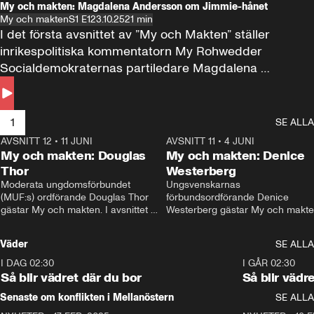
My och makten: Magdalena Andersson om Jimmie-hånet
My och makten
S1 E1
23.10.25
21 min
I det första avsnittet av ”My och Makten” ställer 
inrikespolitiska kommentatorn My Rohwedder 
Socialdemokraternas partiledare Magdalena 
Andersson till svars.
1
SE ALLA
AVSNITT 12
•
11 JUNI
26:27
AVSNITT 11
•
4 JUNI
2
My och makten: Douglas
My och makten: Denice
Thor
Westerberg
Moderata ungdomsförbundet 
Ungsvenskarnas 
(MUF:s) ordförande Douglas Thor 
förbundsordförande Denice 
gästar My och makten. I avsnittet 
Westerberg gästar My och makten.
diskuteras tonårsutvisningarna och 
avsnittet diskuteras migrationsfrå
hur Moderaterna ska locka väljare till 
och hur SD ska locka kvinnliga 
Väder
SE ALLA
valet i höst. 
väljare. 
I DAG 02:30
1:06
I GÅR 02:30
Så blir vädret där du bor
Så blir vädr
Senaste om konflikten i Mellanöstern
SE ALLA