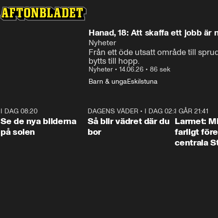
Hanad, 18: Att skaffa ett jobb är
Nyheter
Från ett öde utsatt område till spr
bytts till hopp.
Nyheter
•
14.06.26
•
86 sek
Barn & unga
Eskilstuna
I DAG 08:20
0:19
DAGENS VÄDER
•
I DAG 02:30
1:06
I GÅR 21:41
Se de nya bilderna
Så blir vädret där du
Larmet: M
på solen
bor
farligt för
centrala 