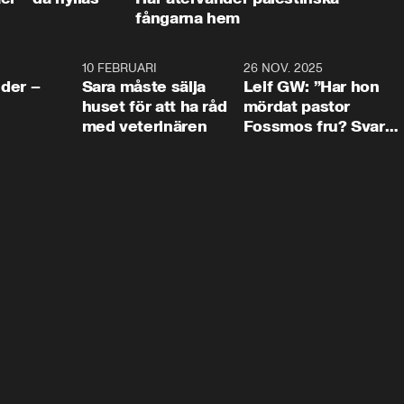
fångarna hem
4:24
10 FEBRUARI
4:13
26 NOV. 2025
8:1
der –
Sara måste sälja
Leif GW: ”Har hon
huset för att ha råd
mördat pastor
med veterinären
Fossmos fru? Svar
nej.”