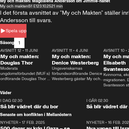
My och makten: Magdalena Andersson om Jimmie-hånet
My och makten
S1 E1
23.10.25
21 min
I det första avsnittet av ”My och Makten” ställe
Andersson till svars.
Spela upp
1
Säsong
AVSNITT 12
•
11 JUNI
26:27
AVSNITT 11
•
4 JUNI
23:40
AVSNITT 10
•
My och makten:
My och makten:
My och ma
Douglas Thor
Denice Westerberg
Elisabeth
Moderata 
Ungsvenskarnas 
Svantess
ungdomsförbundet (MUF:s) 
förbundsordförande Denice 
Kvinnorna, ek
ordförande Douglas Thor 
Westerberg gästar My och 
migrationen. E
gästar My och makten. I 
makten. I avsnittet 
Svantesson stäl
avsnittet diskuteras 
diskuteras migrationsfrågan 
när finansmini
Väder
tonårsutvisningarna och hur 
och hur SD ska locka 
Moderaterna ska locka 
kvinnliga väljare. 
I DAG 02:30
1:06
I GÅR 02:30
väljare till valet i höst. 
Så blir vädret där du bor
Så blir vädret där
Senaste om konflikten i Mellanöstern
NYHETER
•
17 FEB. 2025
0:45
NYHETER
•
16 FEB. 20
500 dagar av krig i Gaza – se
Nya vapen till Isr