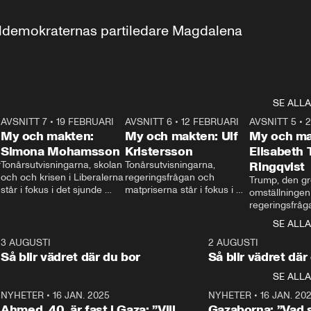
aldemokraternas partiledare Magdalena 
SE ALLA
7
AVSNITT 7
•
19 FEBRUARI
24:30
AVSNITT 6
•
12 FEBRUARI
27:30
AVSNITT 5
•
My och makten:
My och makten: Ulf
My och ma
Simona Mohamsson
Kristersson
Elisabeth
 
Tonårsutvisningarna, skolan 
Tonårsutvisningarna, 
Ringqvist
och och krisen i Liberalerna 
regeringsfrågan och 
Trump, den gr
står i fokus i det sjunde 
matpriserna står i fokus i 
omställningen
avsnittet av ”My och 
det sjätte avsnittet av ”My 
regeringsfråga
makten”. Se när 
och makten”. Se när 
centrum i det 
SE ALLA
Aftonbladets inrikespolitiska 
Aftonbladets inrikespolitiska 
avsnittet av ”
kommentator My 
kommentator My 
6
3 AUGUSTI
1:06
2 AUGUSTI
Makten”. Se nä
Rohwedder ställer 
Rohwedder ställer 
Så blir vädret där du bor
Så blir vädret där
Aftonbladets in
utbildnings- och 
statsminister Ulf Kristersson 
kommentator 
SE ALLA
integrationsminister Simona 
till svars.
Rohwedder stäl
Mohamsson till svars.
Centerpartiets
2
NYHETER
•
16 JAN. 2025
1:01
NYHETER
•
16 JAN. 20
Thand Ring till
Ahmed, 40, är fast i Gaza: ”Vill
Gazaborna: ”Vad s