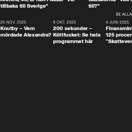
tillbaka till Sverige”
till?”
SE ALLA
3
25 NOV. 2025
31:05
8 OKT. 2025
4:29
4 JUNI 2025
Knutby – Vem
200 sekunder –
Finansmin
mördade Alexandra?
Köttfusket: Se hela
125 procent
programmet här
"Skattever
viktig uppg