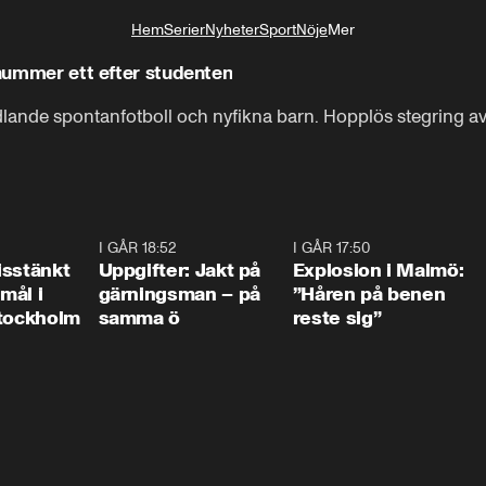
Hem
Serier
Nyheter
Sport
Nöje
Mer
Livsstil
 nummer ett efter studenten
udlande spontanfotboll och nyfikna barn. Hopplös stegring av 
0:35
I GÅR 18:52
0:33
I GÅR 17:50
1:1
isstänkt
Uppgifter: Jakt på
Explosion i Malmö:
emål i
gärningsman – på
”Håren på benen
Stockholm
samma ö
reste sig”