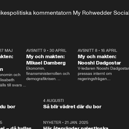
r inrikespolitiska kommentatorn My Rohwedder Soci
27 MAJ
3:51
AVSNITT 9
•
30 APRIL
24:00
AVSNITT 8
•
16 APRIL
25:1
kten:
My och makten:
My och makten:
Mikael Damberg
Nooshi Dadgostar
on
Ekonomin, 
V-ledaren Nooshi Dadgostar
finansministerrollen och 
pressas internt om 
onomin och 
demografikrisen. 
regeringsfrågan.

lisabeth 
Oppositionen ställs till svars 
I Aftonbladets 
ls till svars 
när Socialdemokraternas 
partiledarutfrågning ”My 
stern gästar 
Mikael Damberg gästar My 
och Makten” sätter hon ner 
My och Makten. 
och Makten. 
foten mot kritikerna:

1:06
4 AUGUSTI
1:0
– Vi ställer upp i val. Ska vi 
 du bor
Så blir vädret där du bor
vara med så sitter vi förstås 
25
1:22
NYHETER
•
21 JAN. 2025
0:5
ael – då hyllas
Här återvänder palestinska