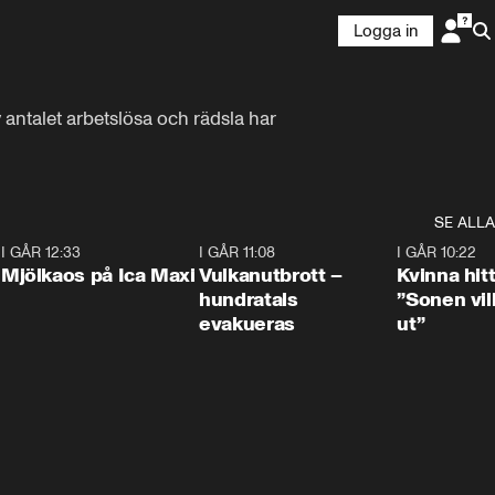
Logga in
antalet arbetslösa och rädsla har 
SE ALLA
0
I GÅR 12:33
0:24
I GÅR 11:08
0:27
I GÅR 10:22
Mjölkaos på Ica Maxi
Vulkanutbrott –
Kvinna hit
hundratals
”Sonen vill
evakueras
ut”