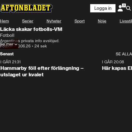
Logga in
Hem
Serier
Nyheter
Sport
Nöje
Livsstil
Läcka skakar fotbolls-VM
Fotboll
Argentinas privata info avslöjad. 
Se mer
Fotboll
•
10.06.26
•
24 sek
Senast
SE ALLA
I GÅR 21:31
1:28
I GÅR 20:08
Hammarby föll efter förlängning –
Här kapas El
utslaget ur kvalet