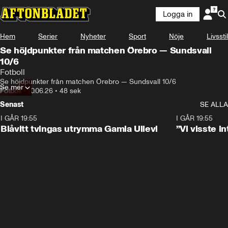
Logga in
Hem
Serier
Nyheter
Sport
Nöje
Livsstil
Se höjdpunkter från matchen Örebro — Sundsvall
10/6
Fotboll
Se höjdpunkter från matchen Örebro — Sundsvall 10/6
Se mer
Fotboll
•
10.06.26
•
48 sek
Senast
SE ALLA
I GÅR 19:55
0:29
I GÅR 19:55
Blåvitt tvingas utrymma Gamla Ullevi
”Vi visste 